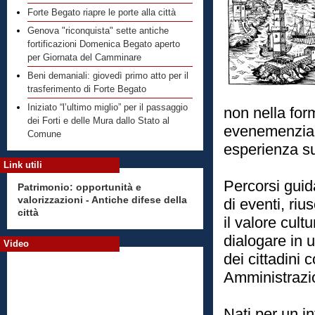
Forte Begato riapre le porte alla città
Genova "riconquista" sette antiche
fortificazioni Domenica Begato aperto
per Giornata del Camminare
Beni demaniali: giovedì primo atto per il
trasferimento di Forte Begato
Iniziato “l’ultimo miglio” per il passaggio
non nella for
dei Forti e delle Mura dallo Stato al
evenemenziale
Comune
esperienza su
Link utili
Percorsi guid
Patrimonio: opportunità e
valorizzazioni - Antiche difese della
di eventi, ri
città
il valore cult
dialogare in 
Video
dei cittadini 
Amministrazi
Nati per un in