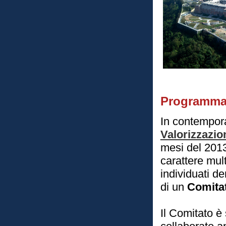
Programma 
In contempor
Valorizzazio
mesi del 2013
carattere mult
individuati d
di un
Comitat
Il Comitato è