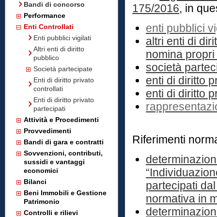
Bandi di concorso
175/2016
, in qu
Performance
enti pubblici vi
Enti Controllati
Enti pubblici vigilati
altri enti di d
Altri enti di diritto
nomina propri
pubblico
società partec
Società partecipate
enti di diritto 
Enti di diritto privato
controllati
enti di diritto 
Enti di diritto privato
rappresentazi
partecipati
Attività e Procedimenti
Provvedimenti
Riferimenti norma
Bandi di gara e contratti
Sovvenzioni, contributi,
determinazione
sussidi e vantaggi
“Individuazione
economici
Bilanci
partecipati da
Beni Immobili e Gestione
normativa in m
Patrimonio
determinazione
Controlli e rilievi