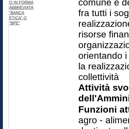
comune e de
O IN FORMA
ABBREVIATA
fra tutti i s
"BANCA
ETICA" O
realizzazione
"BPE"
risorse fina
organizzazio
orientando i 
la realizzaz
collettività
Attività svo
dell'Ammini
Funzioni att
agro - alime