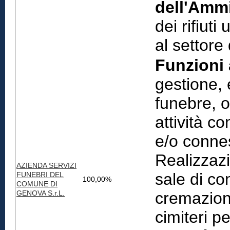
dell'Ammi
dei rifiuti
al settore
Funzioni 
gestione, 
funebre, o
attività c
e/o connes
Realizzaz
AZIENDA SERVIZI
sale di co
FUNEBRI DEL
100,00%
COMUNE DI
GENOVA S.r.L.
cremazion
cimiteri p