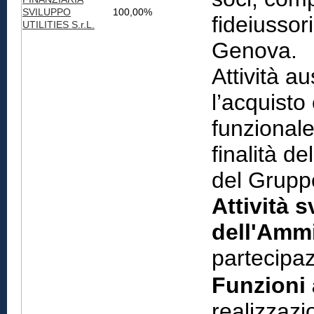
SVILUPPO
100,00%
fideiussor
UTILITIES S.r.L.
Genova.
Attività au
l’acquisto
funzionale
finalità de
del Grup
Attività s
dell'Ammi
partecipaz
Funzioni 
realizzazi