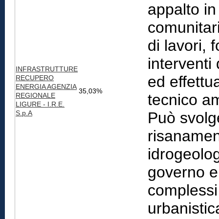
appalto in
comunitari
di lavori, 
interventi 
INFRASTRUTTURE
ed effettu
RECUPERO
ENERGIA AGENZIA
35,03%
tecnico am
REGIONALE
LIGURE - I.R.E.
S.p.A
Può svolger
risanament
idrogeolog
governo e 
complessi 
urbanistic