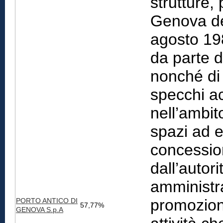
strutture,
Genova defi
agosto 19
da parte 
nonché di a
specchi ac
nell’ambit
spazi ad e
concessio
dall’autori
amministra
promozion
PORTO ANTICO DI
57,77%
GENOVA S.p.A