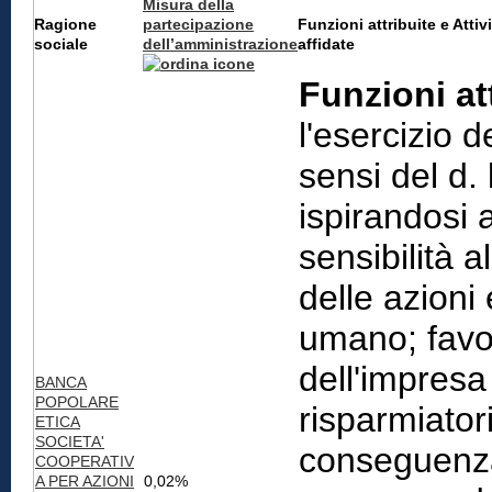
Misura della
Ragione
partecipazione
Funzioni attribuite e Attiv
sociale
dell’amministrazione
affidate
Funzioni att
l'esercizio 
sensi del d.
ispirandosi a
sensibilità
delle azioni
umano; favor
dell'impresa
BANCA
POPOLARE
risparmiator
ETICA
SOCIETA'
conseguenza 
COOPERATIV
A PER AZIONI
0,02%