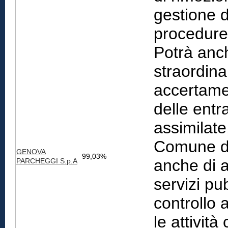
gestione d
procedure 
Potrà anch
straordina
accertame
delle entr
assimilate,
Comune d
GENOVA
99,03%
anche di al
PARCHEGGI S.p.A
servizi pub
controllo 
le attivit