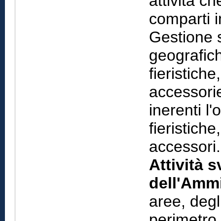
attività ch
comparti i
Gestione s
geografich
fieristich
accessorie
inerenti l
fieristich
accessori.
Attività s
dell'Ammi
aree, degli
perimetro