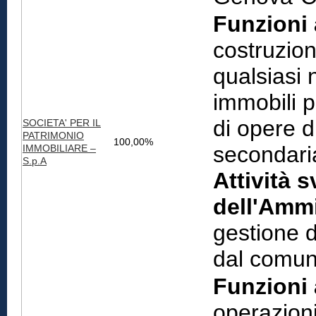
Funzioni 
costruzion
qualsiasi 
immobili p
di opere d
SOCIETA' PER IL
PATRIMONIO
100,00%
secondari
IMMOBILIARE –
S.p.A
Attività s
dell'Ammi
gestione d
dal comun
Funzioni 
operazioni