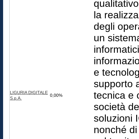
qualitativ
la realizz
degli opera
un sistema
informatici
informazio
e tecnolog
supporto 
tecnica e 
LIGURIA DIGITALE
0,00%
S.p.A.
società de
soluzioni 
nonché di