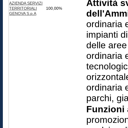
Attività s
AZIENDA SERVIZI
TERRITORIALI
100,00%
dell'Ammi
GENOVA S.p.A
ordinaria 
impianti d
delle are
ordinaria 
tecnologic
orizzontal
ordinaria 
parchi, gi
Funzioni 
promozione