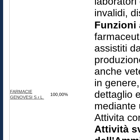
laboratori 
invalidi, di
Funzioni 
farmaceuti
assistiti 
produzione
anche vete
in genere,
dettaglio 
FARMACIE
100,00%
GENOVESI S.r.L.
mediante u
Attivita c
Attività s