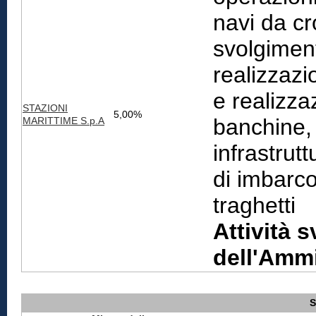
navi da cr
svolgimento
realizzazi
e realizza
STAZIONI
5,00%
banchine, 
MARITTIME S.p.A
infrastrutt
di imbarco
traghetti
Attività s
dell'Ammi
S