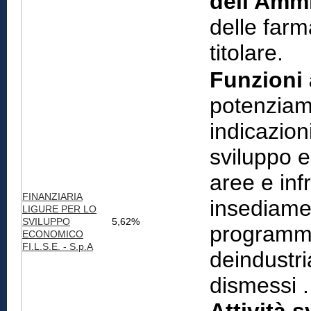
dell'Ammi
delle farm
titolare.
Funzioni 
potenziam
indicazion
sviluppo e 
aree e infr
FINANZIARIA
insediamen
LIGURE PER LO
SVILUPPO
5,62%
programmi 
ECONOMICO
FI.L.S.E. - S.p.A
deindustri
dismessi .