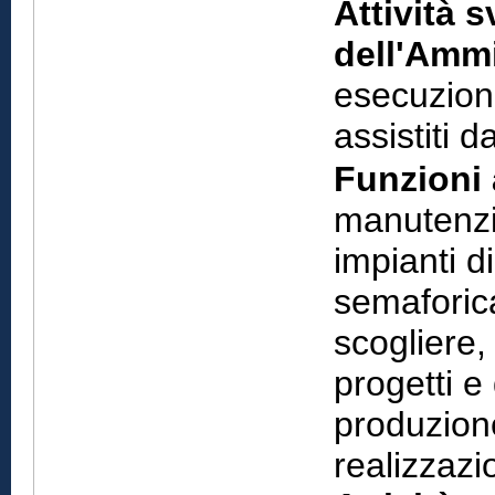
Attività s
dell'Ammi
esecuzione
assistiti 
Funzioni 
manutenzio
impianti d
semaforica
scogliere,
progetti e
produzione
realizzaz