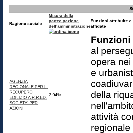
S
Misura della
partecipazione
Funzioni attribuite e
Ragione sociale
dell’amministrazione
affidate
Funzioni 
al persegu
opera nei 
e urbanist
coadiuvare
AGENZIA
REGIONALE PER IL
della riqu
RECUPERO
2,04%
EDILIZIO A.R.R.ED.
SOCIETA' PER
nell'ambit
AZIONI
attività c
regionale