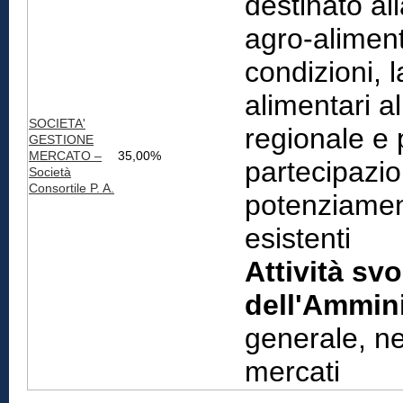
destinato al
agro-aliment
condizioni, l
alimentari a
SOCIETA'
regionale e 
GESTIONE
MERCATO –
35,00%
partecipazion
Società
Consortile P. A.
potenziament
esistenti
Attività svo
dell'Ammini
generale, nel
mercati