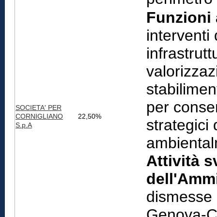
Funzioni 
interventi
infrastrut
valorizzaz
stabilimen
per consen
SOCIETA' PER
CORNIGLIANO
22,50%
strategici
S.p.A
ambiental
Attività s
dell'Ammi
dismesse d
Genova-Co