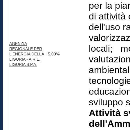
per la pia
di attivi
dell'uso r
valorizzaz
AGENZIA
locali; m
REGIONALE PER
L'ENERGIA DELLA
5,00%
valutazio
LIGURIA - A.R.E.
LIGURIA S.P.A.
ambiental
tecnologi
educazion
sviluppo s
Attività 
dell'Amm