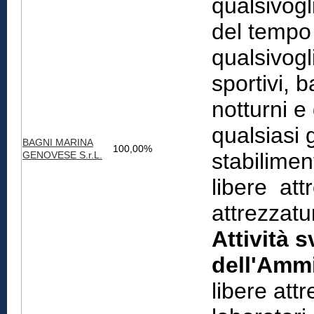
qualsivogl
del tempo 
qualsivogl
sportivi, b
notturni e 
qualsiasi 
BAGNI MARINA
100,00%
stabilimen
GENOVESE S.r.L.
libere att
attrezzatu
Attività s
dell'Ammi
libere att