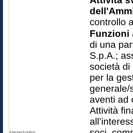
Attività s
dell'Ammi
controllo 
Funzioni 
di una par
S.p.A.; as
società di
per la ges
generale/s
aventi ad 
Attività fi
all’intere
soci, comp
FINANZIARIA