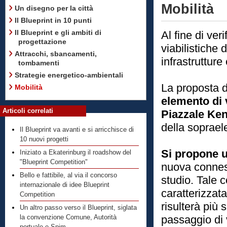
Mobilità
Un disegno per la città
Il Blueprint in 10 punti
Il Blueprint e gli ambiti di
Al fine di veri
progettazione
viabilistiche 
Attracchi, sbancamenti,
infrastrutture 
tombamenti
Strategie energetico-ambientali
La proposta di
Mobilità
elemento di v
Articoli correlati
Piazzale Ke
della soprael
Il Blueprint va avanti e si arricchisce di
10 nuovi progetti
Si propone 
Iniziato a Ekaterinburg il roadshow del
"Blueprint Competition"
nuova conness
Bello e fattibile, al via il concorso
studio. Tale c
internazionale di idee Blueprint
caratterizzata
Competition
risulterà più 
Un altro passo verso il Blueprint, siglata
passaggio di v
la convenzione Comune, Autorità