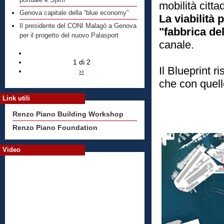
portuale e Spim
mobilità citta
Genova capitale della “blue economy”
La viabilità 
Il presidente del CONI Malagò a Genova
"fabbrica de
per il progetto del nuovo Palasport
canale.
1 di 2
Il Blueprint r
››
che con quell
Link utili
Renzo Piano Building Workshop
Renzo Piano Foundation
Video